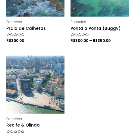
Passeios
Passeios
Praia de Calhetas
Ponta a Ponta (Buggy)
Rated
R$
300.00
Rated
R$
300.00
–
R$
350.00
0
0
out
out
of
of
5
5
Passeios
Recife & Olinda