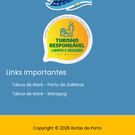
Links Importantes
Tabua de Maré - Porto de Galinhas
Tabua de Maré - Maragogi
Copyright © 2026 Rotas de Porto