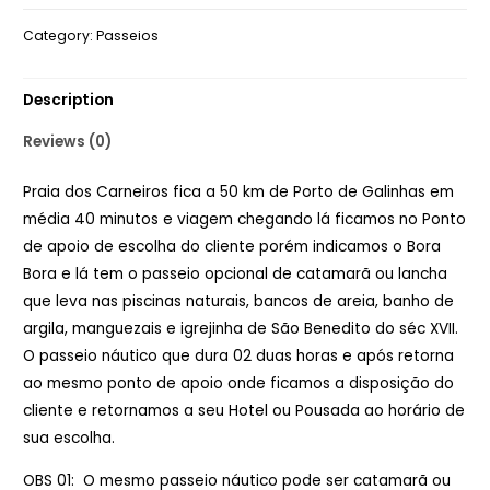
Carneiros
Category:
Passeios
quantity
Description
Reviews (0)
Praia dos Carneiros fica a 50 km de Porto de Galinhas em
média 40 minutos e viagem chegando lá ficamos no Ponto
de apoio de escolha do cliente porém indicamos o Bora
Bora e lá tem o passeio opcional de catamarã ou lancha
que leva nas piscinas naturais, bancos de areia, banho de
argila, manguezais e igrejinha de São Benedito do séc XVII.
O passeio náutico que dura 02 duas horas e após retorna
ao mesmo ponto de apoio onde ficamos a disposição do
cliente e retornamos a seu Hotel ou Pousada ao horário de
sua escolha.
OBS 01: O mesmo passeio náutico pode ser catamarã ou