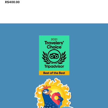
Rated
R$
400.00
0
out
of
5